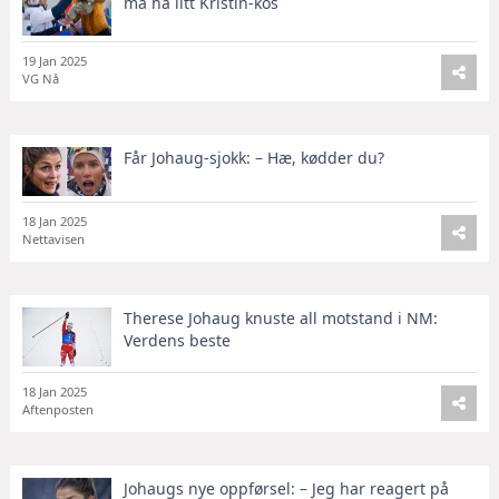
må ha litt Kristin-kos
19 Jan 2025
VG Nå
Får Johaug-sjokk: – Hæ, kødder du?
18 Jan 2025
Nettavisen
Therese Johaug knuste all motstand i NM:
Verdens beste
18 Jan 2025
Aftenposten
Johaugs nye oppførsel: – Jeg har reagert på