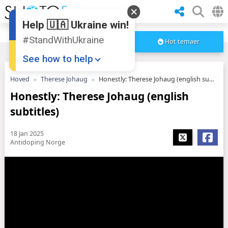
Help 🇺🇦 Ukraine win!
#StandWithUkraine
Hot temaer
See how to help
Hoved
Therese Johaug
Honestly: Therese Johaug (english subtitles)
Honestly: Therese Johaug (english
subtitles)
18 Jan 2025
Antidoping Norge
Donate
💸
Support Ukraine
❤
Share this widget
📌