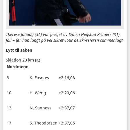
Therese Johaug (36) var preget av Simen Hegstad Krügers (31)
fall – før hun langt på vei sikret Tour de Ski-seieren sammenlagt.
Lytt til saken
Skiatlon 20 km (K)
Nordmenn
8
K. Fosnæs
+2:16,08
10
H. Weng
+2:20,06
13
N. Sanness
+2:37,07
17
S. Theodorsen
+3:37,06