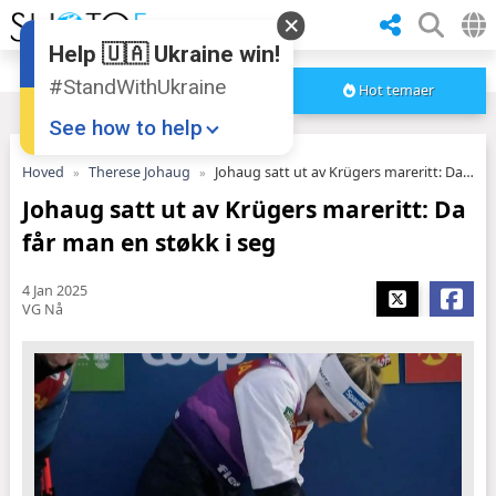
Help 🇺🇦 Ukraine win!
#StandWithUkraine
Hot temaer
See how to help
Hoved
Therese Johaug
Johaug satt ut av Krügers mareritt: Da får man en støkk i seg
Johaug satt ut av Krügers mareritt: Da
får man en støkk i seg
4 Jan 2025
VG Nå
Donate
💸
Support Ukraine
❤
Share this widget
📌