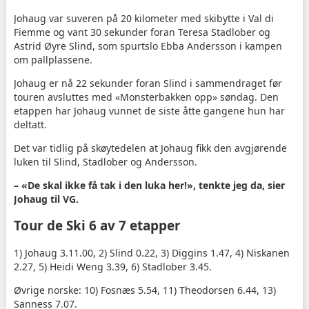
Johaug var suveren på 20 kilometer med skibytte i Val di
Fiemme og vant 30 sekunder foran Teresa Stadlober og
Astrid Øyre Slind, som spurtslo Ebba Andersson i kampen
om pallplassene.
Johaug er nå 22 sekunder foran Slind i sammendraget før
touren avsluttes med «Monsterbakken opp» søndag. Den
etappen har Johaug vunnet de siste åtte gangene hun har
deltatt.
Det var tidlig på skøytedelen at Johaug fikk den avgjørende
luken til Slind, Stadlober og Andersson.
– «De skal ikke få tak i den luka her!», tenkte jeg da, sier
Johaug til VG.
Tour de Ski 6 av 7 etapper
1) Johaug 3.11.00, 2) Slind 0.22, 3) Diggins 1.47, 4) Niskanen
2.27, 5) Heidi Weng 3.39, 6) Stadlober 3.45.
Øvrige norske: 10) Fosnæs 5.54, 11) Theodorsen 6.44, 13)
Sanness 7.07.