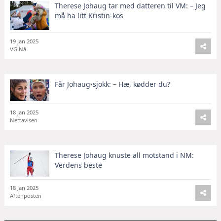
Therese Johaug tar med datteren til VM: – Jeg
må ha litt Kristin-kos
19 Jan 2025
VG Nå
Får Johaug-sjokk: – Hæ, kødder du?
18 Jan 2025
Nettavisen
Therese Johaug knuste all motstand i NM:
Verdens beste
18 Jan 2025
Aftenposten