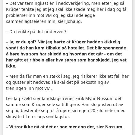
– Det var terningkast én i nedoverkjøring, men etter jeg så
Krüger tenkte jeg at jeg skal ikke skade meg her i dag og få
problemer inn mot VM og jeg skal ødelegge
sammenlagtseieren min, sier Johaug.
– Du tenkte på det underveis?
– Ja, er du gal? Når jeg hørte at Krüger hadde skikkelig
vondt da han kom tilbake på hotellet. Det blir spennende
å høre hva som har skjedd og hvordan det går - om det
har gått et ribbein eller hva søren som har skjedd. Jeg vet
ikke.
– Men da får man en støkk i seg. Jeg risikerer ikke ett fall her
og gutser alt nedover, så skal det på bekostning av
treningen inn mot VM.
Lørdag kveld sier landslagstrener Eirik Myhr Nossum det
samme som Krüger selv sa tidligere: Han slo pusten ut av
seg og bestemte seg for å gjøre sin egen 20 kilometer med
skibytte til en slags søndagstur.
– Vi tror ikke nå at det er noe mer enn det, sier Nossum.