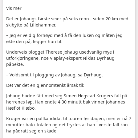
Vis mer
Det er Johaugs første seier på seks renn - siden 20 km med
skibytte på Lillehammer.
– Jeg er veldig fornøyd med å få den luken og måten jeg
økte den på, legger hun til.
Underveis plogget Therese Johaug usedvanlig mye i
utforkjøringene, noe Viaplay-ekspert Niklas Dyrhaug
påpekte.
– Voldsomt til plogging av Johaug, sa Dyrhaug.
Det var det en gjennomtenkt årsak til:
Johaug hadde fått med seg Simen Hegstad Krügers fall på
herrenes løp. Han endte 4.30 minutt bak vinner Johannes
Høsflot Klæbo.
Krüger var en pallkandidat til touren før dagen, men er nå 7
minutter bak i totalen og det fryktes at han i verste fall kan
ha pådratt seg en skade.