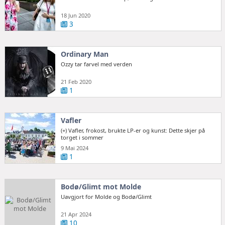
18 Jun 2020
3
Ordinary Man
Ozzy tar farvel med verden
21 Feb 2020
1
Vafler
(+) Vafler, frokost, brukte LP-er og kunst: Dette skjer på
torget i sommer
9 Mai 2024
1
Bodø/Glimt mot Molde
Uavgjort for Molde og Bodø/Glimt
21 Apr 2024
10