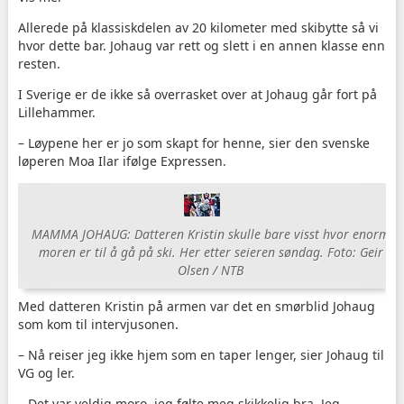
Allerede på klassiskdelen av 20 kilometer med skibytte så vi
hvor dette bar. Johaug var rett og slett i en annen klasse enn
resten.
I Sverige er de ikke så overrasket over at Johaug går fort på
Lillehammer.
– Løypene her er jo som skapt for henne, sier den svenske
løperen Moa Ilar ifølge Expressen.
MAMMA JOHAUG: Datteren Kristin skulle bare visst hvor enorm
moren er til å gå på ski. Her etter seieren søndag. Foto: Geir
Olsen / NTB
Med datteren Kristin på armen var det en smørblid Johaug
som kom til intervjusonen.
– Nå reiser jeg ikke hjem som en taper lenger, sier Johaug til
VG og ler.
– Det var veldig moro, jeg følte meg skikkelig bra. Jeg