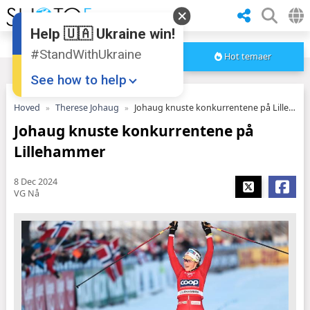
Help 🇺🇦 Ukraine win!
#StandWithUkraine
Hot temaer
See how to help
Hoved
Therese Johaug
Johaug knuste konkurrentene på Lillehammer
Johaug knuste konkurrentene på
Lillehammer
8 Dec 2024
VG Nå
Donate
💸
Support Ukraine
❤
Share this widget
📌