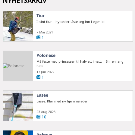
NYHETSARKIV
Tiur
Illsint tiur – hytteeier låste seg inn i egen bil
7 Mai 2021
1
Polonese
Må feste med prinsessen til halv ett i natt: – Blir en lang
natt
17 Jun 2022
1
Easee
Easee: Klar med ny hjemmelader
23 Aug 2023
10
Poltava