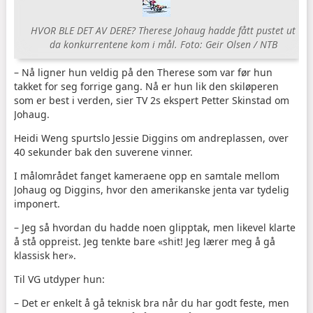
HVOR BLE DET AV DERE? Therese Johaug hadde fått pustet ut
da konkurrentene kom i mål. Foto: Geir Olsen / NTB
– Nå ligner hun veldig på den Therese som var før hun
takket for seg forrige gang. Nå er hun lik den skiløperen
som er best i verden, sier TV 2s ekspert Petter Skinstad om
Johaug.
Heidi Weng spurtslo Jessie Diggins om andreplassen, over
40 sekunder bak den suverene vinner.
I målområdet fanget kameraene opp en samtale mellom
Johaug og Diggins, hvor den amerikanske jenta var tydelig
imponert.
– Jeg så hvordan du hadde noen glipptak, men likevel klarte
å stå oppreist. Jeg tenkte bare «shit! Jeg lærer meg å gå
klassisk her».
Til VG utdyper hun:
– Det er enkelt å gå teknisk bra når du har godt feste, men