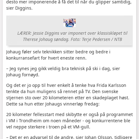
desto mer imponerende å få det til når du glipper samtidig,
sier Diggins.
LÆRER: Jessie Diggins var imponert over klassiskløpet til
Therese Johaug søndag. Foto: Terje Pedersen / NTB
Johaug føler selv teknikken sitter bedre og bedre i
konkurransefart for hvert eneste renn.
– Jeg synes jeg gikk veldig bra teknisk på ski i dag, sier
Johaug fornøyd.
Og det er jo opp til hver enkelt å tenke hva Frida Karlsson
tenkte da hun muligens så rennet på TV. Den svenske
stjernen sto over 20 kilometeren etter en skadeplaget høst.
Dette sa hun etter Johaugs vinnerløp fredag:
20 kilometer fellesstart med skibytte er også på programmet
i VM i Trondheim om noen måneder - og konkurrentene ble
vel neppe sterkere i troen på et VM-gull.
– Det er en advarsel til de andre, sier Johan Olsson, tidligere