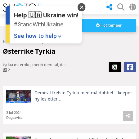
Help 🇺🇦 Ukraine win!
#StandWithUkraine
Hot temaer
See how to help
Hoved
Østerrike Tyrkia
Østerrike Tyrkia
tyrkia østerrike, merih demiral, demiral
2
Demiral frelste Tyrkia med måldobbel – keeper
Donate
💸
hylles etter ...
Support Ukraine
❤
3 Jul 2024
Dagsavisen
Share this widget
📌