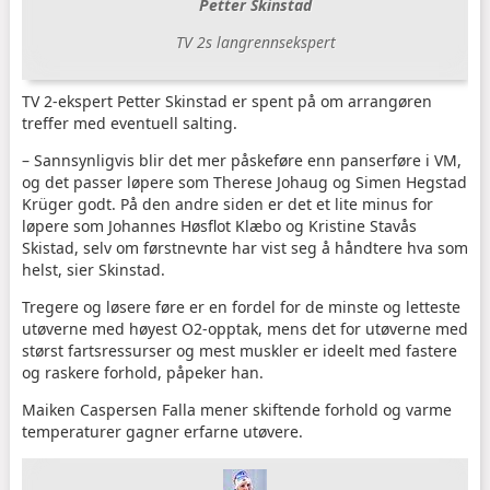
Petter Skinstad
TV 2s langrennsekspert
TV 2-ekspert Petter Skinstad er spent på om arrangøren
treffer med eventuell salting.
– Sannsynligvis blir det mer påskeføre enn panserføre i VM,
og det passer løpere som Therese Johaug og Simen Hegstad
Krüger godt. På den andre siden er det et lite minus for
løpere som Johannes Høsflot Klæbo og Kristine Stavås
Skistad, selv om førstnevnte har vist seg å håndtere hva som
helst, sier Skinstad.
Tregere og løsere føre er en fordel for de minste og letteste
utøverne med høyest O2-opptak, mens det for utøverne med
størst fartsressurser og mest muskler er ideelt med fastere
og raskere forhold, påpeker han.
Maiken Caspersen Falla mener skiftende forhold og varme
temperaturer gagner erfarne utøvere.