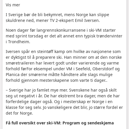
Vis mer
I Sverige bør de bli bekymret, mens Norge kan slippe
skuldrene ned, mener TV 2-ekspert Emil Iversen.
Noen dager før langrennskonkurransene i ski-VM starter
med sprint torsdag er det alt annet enn typisk trøndervinter
i Trondheim.
Iversen spår en steintøff kamp om hvilke av nasjonene som
er dyktigst til å preparere ski. Han minner om at den norske
smøretraileren har levert godt under varierende og varme
forhold før
For eksempel under VM i Seefeld, Oberstdorf og
Planica der smørerne måtte håndtere alle slags mulige
forhold gjennom mesterskapene som varte ti dager.
.
– Sverige har jo famlet mye mer. Svenskene har også skilt
seg ut negativt i år. De har ekstremt bra dager, men de har
forferdelige dager også. Og i mesterskap er Norge i en
klasse for seg selv. Jo vanskeligere det blir, jo større fordel er
det for Norge.
Få full oversikt over ski-VM: Program og sendeskjema