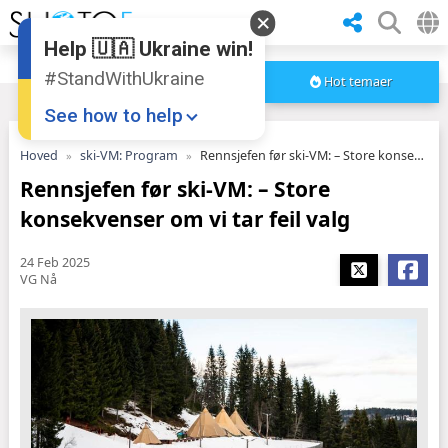
Help 🇺🇦 Ukraine win!
#StandWithUkraine
Hot temaer
See how to help
Hoved
ski-VM: Program
Rennsjefen før ski-VM: – Store konsekvenser om vi tar feil valg
Rennsjefen før ski-VM: – Store
konsekvenser om vi tar feil valg
24 Feb 2025
VG Nå
Donate
💸
Support Ukraine
❤
Share this widget
📌