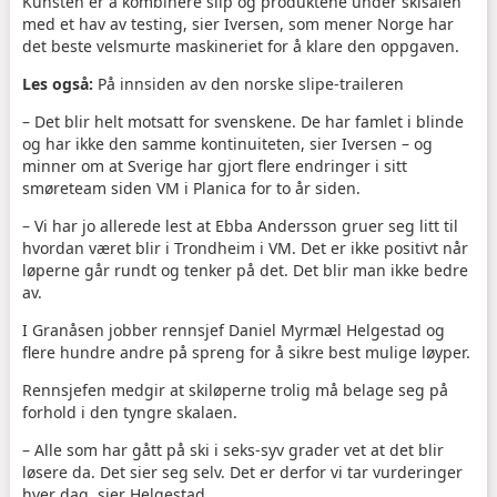
Kunsten er å kombinere slip og produktene under skisålen
med et hav av testing, sier Iversen, som mener Norge har
det beste velsmurte maskineriet for å klare den oppgaven.
Les også:
På innsiden av den norske slipe-traileren
– Det blir helt motsatt for svenskene. De har famlet i blinde
og har ikke den samme kontinuiteten, sier Iversen – og
minner om at Sverige har gjort flere endringer i sitt
smøreteam siden VM i Planica for to år siden.
– Vi har jo allerede lest at Ebba Andersson gruer seg litt til
hvordan været blir i Trondheim i VM. Det er ikke positivt når
løperne går rundt og tenker på det. Det blir man ikke bedre
av.
I Granåsen jobber rennsjef Daniel Myrmæl Helgestad og
flere hundre andre på spreng for å sikre best mulige løyper.
Rennsjefen medgir at skiløperne trolig må belage seg på
forhold i den tyngre skalaen.
– Alle som har gått på ski i seks-syv grader vet at det blir
løsere da. Det sier seg selv. Det er derfor vi tar vurderinger
hver dag, sier Helgestad.