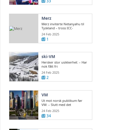
33
Merz
Merz inviterte Netanyahu til
Tyskland – tross ICC-
arrestordre
24 Feb 2025
1
ski-VM
Hersker stor usikkerhet: – Har
nok fått fri
24 Feb 2025
2
VM
Ut mot norsk publikum før
VM: – Slutt med det
24 Feb 2025
34