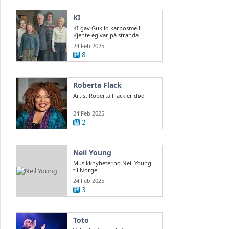
KI
KI gav Gukild karbosmell: –
Kjente eg var på stranda i
Normandie
24 Feb 2025
8
Roberta Flack
Artist Roberta Flack er død
24 Feb 2025
2
Neil Young
Musikknyheter.no Neil Young
til Norge!
24 Feb 2025
3
Toto