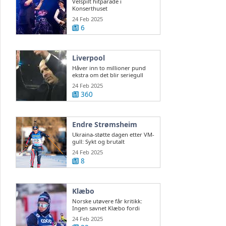
Velspilt hitparade i
Konserthuset
24 Feb 2025
6
Liverpool
Håver inn to millioner pund
ekstra om det blir seriegull
24 Feb 2025
360
Endre Strømsheim
Ukraina-støtte dagen etter VM-
gull: Sykt og brutalt
24 Feb 2025
8
Klæbo
Norske utøvere får kritikk:
Ingen savnet Klæbo fordi
Northug var der
24 Feb 2025