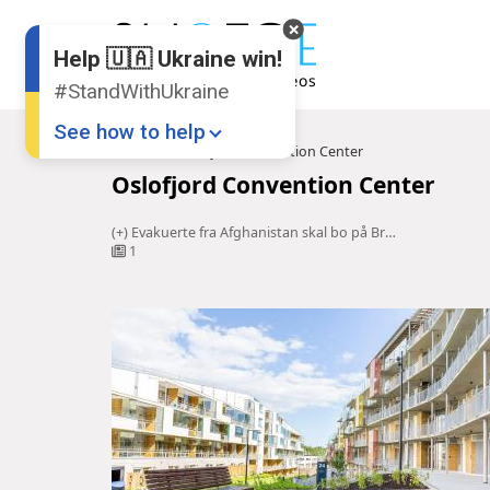
Help 🇺🇦 Ukraine win!
#StandWithUkraine
See how to help
Hoved
Oslofjord Convention Center
Oslofjord Convention Center
(+) Evakuerte fra Afghanistan skal bo på Brunstad: – Vi fikk beskjed for sent
1
Donate
💸
Support Ukraine
❤
Share this widget
📌