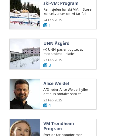
ski-VM: Program
Rennsjefen før ski-VM: – Store
konsekvenser om vi tar feil
valg
24 Feb 2025
1
UNN Åsgård
(+) UNN-pasient dyttet av
medpasient – døde: –
Vanskelig å sikre ...
23 Feb 2025
3
Alice Weidel
AfD-leder Alice Weidel hyller
det hun omtaler som et
historisk valg ...
23 Feb 2025
4
VM Trondheim
Program
Sverige tar oppgjør med