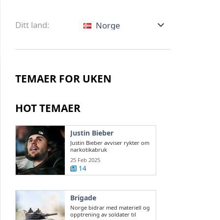
Ditt land:
Norge
TEMAER FOR UKEN
HOT TEMAER
Justin Bieber
Justin Bieber avviser rykter om
narkotikabruk
25 Feb 2025
14
Brigade
Norge bidrar med materiell og
opptrening av soldater til