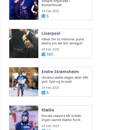
Velspilt hitparade i
Konserthuset
24 Feb 2025
6
Liverpool
Håver inn to millioner pund
ekstra om det blir seriegull
24 Feb 2025
360
Endre Strømsheim
Ukraina-støtte dagen etter VM-
gull: Sykt og brutalt
24 Feb 2025
8
Klæbo
Norske utøvere får kritikk:
Ingen savnet Klæbo fordi
Northug var der
24 Feb 2025