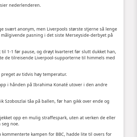
, sier nederlenderen.
e svært anonym, men Liverpools største stjerne så lenge
g målgivende pasning i det siste Merseyside-derbyet på
til 1-1 før pause, og drøyt kvarteret før slutt dukket han,
te de tilreisende Liverpool-supporterne til himmels med
 preget av tidvis høy temperatur.
t opp i hånden på Ibrahima Konaté utover i den andre
ik Szoboszlai tåa på ballen, før han gikk over ende og
kket opp en mulig straffespark, uten at verken de eller
a seg noe.
 kommenterte kampen for BBC, hadde lite til overs for