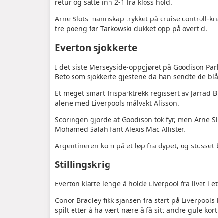
retur og satte inn 2-1 fra kloss hold.
Arne Slots mannskap trykket på cruise controll-kna
tre poeng før Tarkowski dukket opp på overtid.
Everton sjokkerte
I det siste Merseyside-oppgjøret på Goodison Park f
Beto som sjokkerte gjestene da han sendte de blå
Et meget smart frisparktrekk regissert av Jarrad B
alene med Liverpools målvakt Alisson.
Scoringen gjorde at Goodison tok fyr, men Arne Slo
Mohamed Salah fant Alexis Mac Allister.
Argentineren kom på et løp fra dypet, og stusset b
Stillingskrig
Everton klarte lenge å holde Liverpool fra livet i 
Conor Bradley fikk sjansen fra start på Liverpoo
spilt etter å ha vært nære å få sitt andre gule kort