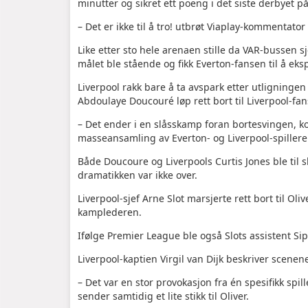
minutter og sikret ett poeng i det siste derbyet p
– Det er ikke til å tro! utbrøt Viaplay-kommenta
Like etter sto hele arenaen stille da VAR-bussen s
målet ble stående og fikk Everton-fansen til å eks
Liverpool rakk bare å ta avspark etter utligninge
Abdoulaye Doucouré løp rett bort til Liverpool-fans
– Det ender i en slåsskamp foran bortesvingen, 
masseansamling av Everton- og Liverpool-spillere 
Både Doucoure og Liverpools Curtis Jones ble til sl
dramatikken var ikke over.
Liverpool-sjef Arne Slot marsjerte rett bort til Oli
kamplederen.
Ifølge Premier League ble også Slots assistent Sip
Liverpool-kaptien Virgil van Dijk beskriver scenene
– Det var en stor provokasjon fra én spesifikk spil
sender samtidig et lite stikk til Oliver.