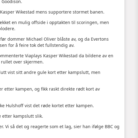
å Goodison.
tor Kasper Wikestad mens supportere stormet banen.
jekket en mulig offside i opptakten til scoringen, men
plodere.
n før dommer Michael Oliver blåste av, og da Evertons
en for å feire tok det fullstendig av.
kommenterte Viaplays Kasper Wikestad da bildene av en
rullet over skjermen.
utt vist sitt andre gule kort etter kampslutt, men
ver etter kampen, og fikk raskt direkte rødt kort av
ke Hulshoff vist det røde kortet etter kampen.
 etter kampslutt slik.
ler. Vi så det og reagerte som et lag, sier han ifølge BBC og