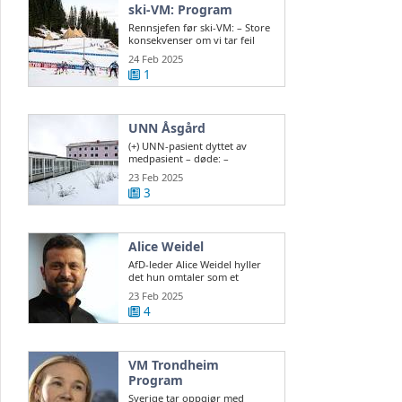
ski-VM: Program
Rennsjefen før ski-VM: – Store
konsekvenser om vi tar feil
valg
24 Feb 2025
1
UNN Åsgård
(+) UNN-pasient dyttet av
medpasient – døde: –
Vanskelig å sikre ...
23 Feb 2025
3
Alice Weidel
AfD-leder Alice Weidel hyller
det hun omtaler som et
historisk valg ...
23 Feb 2025
4
VM Trondheim
Program
Sverige tar oppgjør med