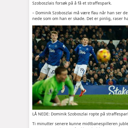
Szoboszlais forsøk på å få et straffespark.
– Dominik Szoboszlai må være flau når han ser den
nede som om han er skade. Det er pinlig, raser h
LÅ NEDE: Dominik Szoboszlai ropte på straffespa
Ti minutter senere kunne midtbanespilleren ju