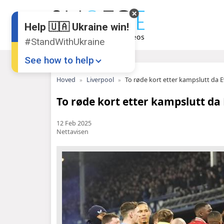
Help 🇺🇦 Ukraine win!
#StandWithUkraine
See how to help
Hoved
Liverpool
To røde kort etter kampslutt da 
To røde kort etter kampslutt da
12 Feb 2025
Nettavisen
Donate
💸
Support Ukraine
❤
Share this widget
📌