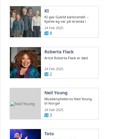
KI
KI gav Gukild karbosmell: –
Kjente eg var på stranda i
Normandie
24 Feb 2025
8
Roberta Flack
Artist Roberta Flack er død
24 Feb 2025
2
Neil Young
Musikknyheter.no Neil Young
til Norge!
24 Feb 2025
3
Toto