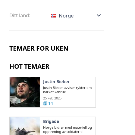
Ditt land:
Norge
TEMAER FOR UKEN
HOT TEMAER
Justin Bieber
Justin Bieber avviser rykter om
narkotikabruk
25 Feb 2025
14
Brigade
Norge bidrar med materiell og
opptrening av soldater til