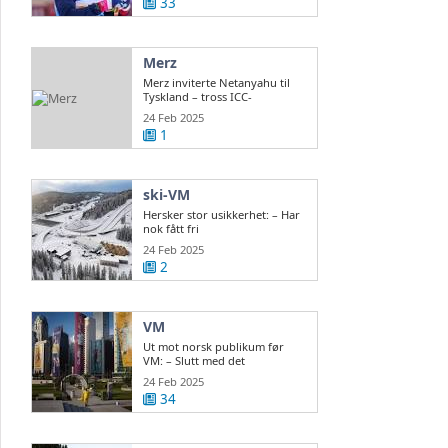
33
Merz
Merz inviterte Netanyahu til
Tyskland – tross ICC-
arrestordre
24 Feb 2025
1
ski-VM
Hersker stor usikkerhet: – Har
nok fått fri
24 Feb 2025
2
VM
Ut mot norsk publikum før
VM: – Slutt med det
24 Feb 2025
34