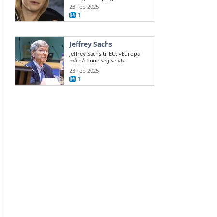
nordmenn før Ski-VM
23 Feb 2025
1
Jeffrey Sachs
Jeffrey Sachs til EU: «Europa
må nå finne seg selv!»
steigan.no
23 Feb 2025
1