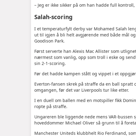
– Jeg er ikke sikker på om han hadde full kontroll
Salah-scoring
I et temperaturfylt derby var Mohamed Salah leng
ut til igjen å bli helt avgjørende med både mål o
Goodison Park.
Først serverte han Alexis Mac Allister som utlignet 
nærmest som vanlig, opp som troll i eske og send
sin 2-1-scoring.
Før det hadde kampen stått og vippet i et oppgjør
Everton-fansen skrek på straffe da en ball sprat
omgangen, før det var Liverpools tur like etter.
I en duell om ballen med en motspiller fikk Domin
ropte på straffe.
Ungareren ble liggende nede mens VAR-bussen sje
hoveddommer Michael Oliver så grunn til å foret
Manchester Uniteds klubbhelt Rio Ferdinand, som