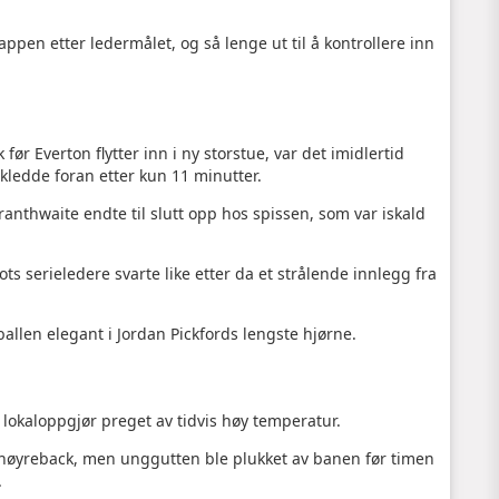
ppen etter ledermålet, og så lenge ut til å kontrollere inn
ør Everton flytter inn i ny storstue, var det imidlertid
kledde foran etter kun 11 minutter.
ranthwaite endte til slutt opp hos spissen, som var iskald
ts serieledere svarte like etter da et strålende innlegg fra
allen elegant i Jordan Pickfords lengste hjørne.
et lokaloppgjør preget av tidvis høy temperatur.
ls høyreback, men unggutten ble plukket av banen før timen
.