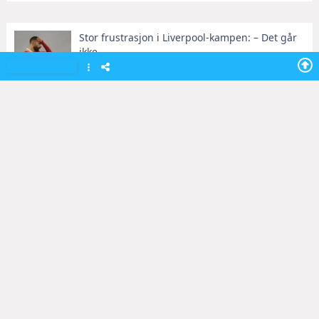
Stor frustrasjon i Liverpool-kampen: – Det går
ikke
27 Dec 2024
Nettavisen
TEMAER FOR UKEN
Luis Diaz sin barndomsdrøm skaper problemer
HOT TEMAER
i forhandlingene ...
Justin Bieber
Justin Bieber avviser rykter om narkotikabruk
19 Dec 2024
Sporten.com
25 Feb 2025
14