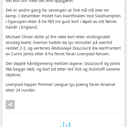
det kun blir med det ene oppgjøret.
Det er andre gang for sesongen at Slot må stå over en
kamp. I desember mistet han kvartfinalen mot Southampton
i ligacupen etter å ha fått tre gule kort i løpet av sitt første
halvår i England.
Michael Oliver delte ut fire røde kort etter sluttsignalet
onsdag kveld. Everton hadde da sju minutter på overtid
reddet 2-2, og vertenes Abdoulaye Doucouré ble konfrontert
av Curtis Jones etter å ha feiret foran Liverpool-fansen.
Det skapte håndgemeng mellom lagene. Doucouré og Jones
fikk begge rødt, og kort tid etter led Slot og Hulshoff samme
skjebne.
Liverpool topper Premier League sju poeng foran Arsenal
etter 24 runder.