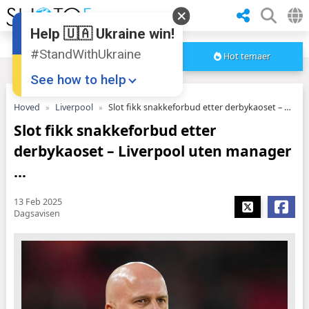
Help 🇺🇦 Ukraine win!
#StandWithUkraine
Hot temaer
See how to help
Hoved
Liverpool
Slot fikk snakkeforbud etter derbykaoset – Liverpool uten manager ...
Slot fikk snakkeforbud etter
derbykaoset – Liverpool uten manager
...
13 Feb 2025
Donate
💸
Dagsavisen
Support Ukraine
❤
Share this widget
📌