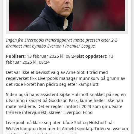
Ingen fra Liverpools trenerapparat møtte pressen etter 2-2-
dramaet mot bynabo Everton i Premier League.
Publisert:
13 februar 2025 kl. 08:24
Sist oppdatert:
13
februar 2025 kl. 08:24
Det var ikke et bevisst valg av Arne Slot. I tråd med
regelverket fikk Liverpools manager munnkurv på grunn av
det røde kortet han pådro seg etter kampslutt.
Siden også hans assistent Sipke Hulshoff snakket på seg en
utvisning i kaoset på Goodison Park, kunne heller ikke han
møte mediene. Det er regler innført i 2023 som gir utviste
trenere intervjunekt, skriver Liverpool Echo.
Liverpool må klare seg uten både Slot og Hulshoff når
Wolverhampton kommer til Anfield søndag. Tiden vil vise om