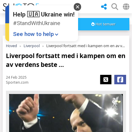
Help 🇺🇦 Ukraine win!
#StandWithUkraine
Hot temaer
See how to help
Hoved
Liverpool
Liverpool fortsatt med i kampen om en av verdens beste ...
Liverpool fortsatt med i kampen om en
av verdens beste ...
24 Feb 2025
Sporten.com
Donate
💸
Support Ukraine
❤
Share this widget
📌