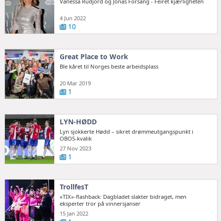
Vanessa Rudjord og Jonas Forsang - Feiret kjærligheten
4 Jun 2022
10
Great Place to Work
Ble kåret til Norges beste arbeidsplass
20 Mar 2019
1
LYN-HØDD
Lyn sjokkerte Hødd – sikret drømmeutgangspunkt i
OBOS-kvalik
27 Nov 2023
1
TrollfesT
«TIX»-flashback: Dagbladet slakter bidraget, men
eksperter tror på vinnersjanser
15 Jan 2022