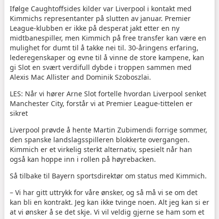
Ifølge Caughtoffsides kilder var Liverpool i kontakt med
Kimmichs representanter på slutten av januar. Premier
League-klubben er ikke på desperat jakt etter en ny
midtbanespiller, men Kimmich på free transfer kan være en
mulighet for dumt til å takke nei til. 30-åringens erfaring,
lederegenskaper og evne til å vinne de store kampene, kan
gi Slot en svært verdifull dybde i troppen sammen med
Alexis Mac Allister and Dominik Szoboszlai.
LES: Når vi hører Arne Slot fortelle hvordan Liverpool senket
Manchester City, forstår vi at Premier League-tittelen er
sikret
Liverpool prøvde å hente Martin Zubimendi forrige sommer,
den spanske landslagsspilleren blokkerte overgangen.
Kimmich er et virkelig sterkt alternativ, spesielt når han
også kan hoppe inn i rollen på høyrebacken.
Så tilbake til Bayern sportsdirektør om status med Kimmich.
– Vi har gitt uttrykk for våre ønsker, og så må vi se om det
kan bli en kontrakt. Jeg kan ikke tvinge noen. Alt jeg kan si er
at vi ønsker å se det skje. Vi vil veldig gjerne se ham som et