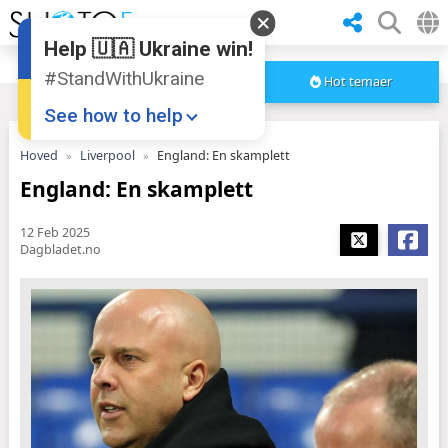
Help 🇺🇦 Ukraine win!
#StandWithUkraine
Hot temaer
See how to help
Hoved
Liverpool
England: En skamplett
England: En skamplett
12 Feb 2025
Dagbladet.no
Donate
💸
Support Ukraine
❤
Share this widget
📌