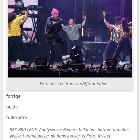
Foto: Krister Hansson/Aftonbladet
forrige
neste
fullskjerm
BAK BRILLENE: Analyser av Biebers blikk har blitt en populær
øvelse i anmeldelser av hans konserter.
Foto: Krister