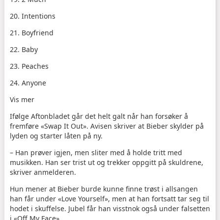
20. Intentions
21. Boyfriend
22. Baby
23. Peaches
24. Anyone
Vis mer
Ifølge Aftonbladet går det helt galt når han forsøker å
fremføre «Swap It Out». Avisen skriver at Bieber skylder på
lyden og starter låten på ny.
– Han prøver igjen, men sliter med å holde tritt med
musikken. Han ser trist ut og trekker oppgitt på skuldrene,
skriver anmelderen.
Hun mener at Bieber burde kunne finne trøst i allsangen
han får under «Love Yourself», men at han fortsatt tar seg til
hodet i skuffelse. Jubel får han visstnok også under falsetten
i «Off My Face».