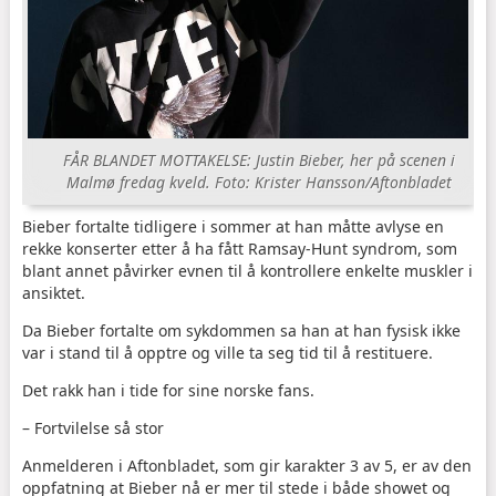
FÅR BLANDET MOTTAKELSE: Justin Bieber, her på scenen i
Malmø fredag kveld.
Foto: Krister Hansson/Aftonbladet
Bieber fortalte tidligere i sommer at han måtte avlyse en
rekke konserter etter å ha fått Ramsay-Hunt syndrom, som
blant annet påvirker evnen til å kontrollere enkelte muskler i
ansiktet.
Da Bieber fortalte om sykdommen sa han at han fysisk ikke
var i stand til å opptre og ville ta seg tid til å restituere.
Det rakk han i tide for sine norske fans.
– Fortvilelse så stor
Anmelderen i Aftonbladet, som gir karakter 3 av 5, er av den
oppfatning at Bieber nå er mer til stede i både showet og