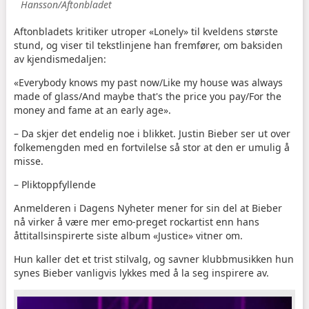
Hansson/Aftonbladet
Aftonbladets kritiker utroper «Lonely» til kveldens største
stund, og viser til tekstlinjene han fremfører, om baksiden
av kjendismedaljen:
«Everybody knows my past now/Like my house was always
made of glass/And maybe that's the price you pay/For the
money and fame at an early age».
– Da skjer det endelig noe i blikket. Justin Bieber ser ut over
folkemengden med en fortvilelse så stor at den er umulig å
misse.
– Pliktoppfyllende
Anmelderen i Dagens Nyheter mener for sin del at Bieber
nå virker å være mer emo-preget rockartist enn hans
åttitallsinspirerte siste album «Justice» vitner om.
Hun kaller det et trist stilvalg, og savner klubbmusikken hun
synes Bieber vanligvis lykkes med å la seg inspirere av.