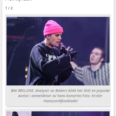
1 / 2
BAK BRILLENE: Analyser av Biebers blikk har blitt en populær
øvelse i anmeldelser av hans konserter.
Foto: Krister
Hansson/Aftonbladet