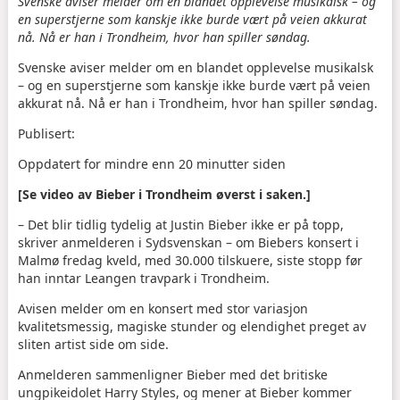
Svenske aviser melder om en blandet opplevelse musikalsk – og
en superstjerne som kanskje ikke burde vært på veien akkurat
nå. Nå er han i Trondheim, hvor han spiller søndag.
Svenske aviser melder om en blandet opplevelse musikalsk
– og en superstjerne som kanskje ikke burde vært på veien
akkurat nå. Nå er han i Trondheim, hvor han spiller søndag.
Publisert:
Oppdatert for mindre enn 20 minutter siden
[Se video av Bieber i Trondheim øverst i saken.]
– Det blir tidlig tydelig at Justin Bieber ikke er på topp,
skriver anmelderen i Sydsvenskan – om Biebers konsert i
Malmø fredag kveld, med 30.000 tilskuere, siste stopp før
han inntar Leangen travpark i Trondheim.
Avisen melder om en konsert med stor variasjon
kvalitetsmessig, magiske stunder og elendighet preget av
sliten artist side om side.
Anmelderen sammenligner Bieber med det britiske
ungpikeidolet Harry Styles, og mener at Bieber kommer