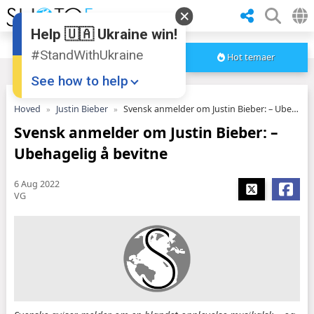
Help 🇺🇦 Ukraine win!
#StandWithUkraine
Hot temaer
See how to help
Hoved
Justin Bieber
Svensk anmelder om Justin Bieber: – Ubehagelig å bevitne
Svensk anmelder om Justin Bieber: –
Ubehagelig å bevitne
6 Aug 2022
VG
Donate
💸
Support Ukraine
❤
Share this widget
📌