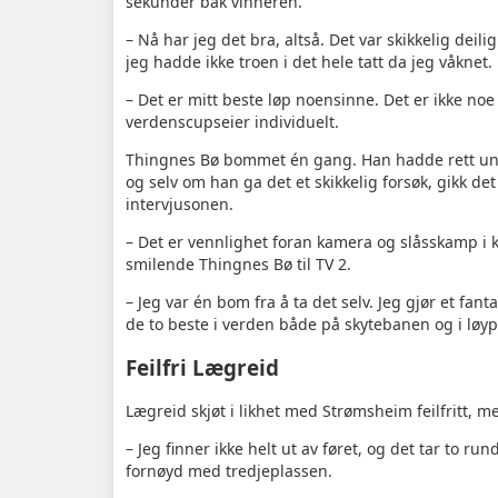
sekunder bak vinneren.
– Nå har jeg det bra, altså. Det var skikkelig deilig
jeg hadde ikke troen i det hele tatt da jeg våknet.
– Det er mitt beste løp noensinne. Det er ikke noe 
verdenscupseier individuelt.
Thingnes Bø bommet én gang. Han hadde rett unde
og selv om han ga det et skikkelig forsøk, gikk d
intervjusonen.
– Det er vennlighet foran kamera og slåsskamp i kv
smilende Thingnes Bø til TV 2.
– Jeg var én bom fra å ta det selv. Jeg gjør et fa
de to beste i verden både på skytebanen og i løypa
Feilfri Lægreid
Lægreid skjøt i likhet med Strømsheim feilfritt, m
– Jeg finner ikke helt ut av føret, og det tar to ru
fornøyd med tredjeplassen.