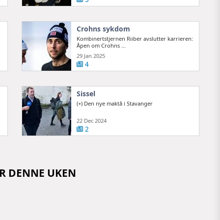
Crohns sykdom
Kombinertstjernen Riiber avslutter karrieren:
Åpen om Crohns ...
29 Jan 2025
4
Sissel
(+) Den nye maktå i Stavanger
22 Dec 2024
2
OR DENNE UKEN