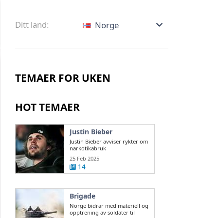
Ditt land:
Norge
TEMAER FOR UKEN
HOT TEMAER
Justin Bieber
Justin Bieber avviser rykter om
narkotikabruk
25 Feb 2025
14
Brigade
Norge bidrar med materiell og
opptrening av soldater til