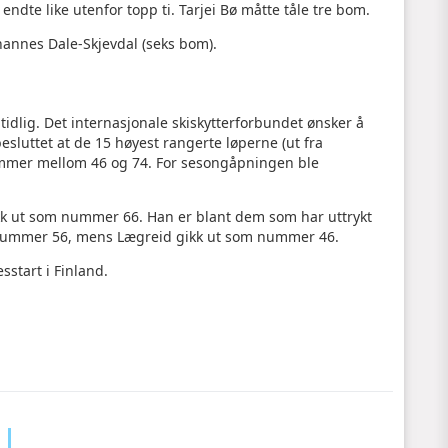
ndte like utenfor topp ti. Tarjei Bø måtte tåle tre bom.
hannes Dale-Skjevdal (seks bom).
 tidlig. Det internasjonale skiskytterforbundet ønsker å
luttet at de 15 høyest rangerte løperne (ut fra
ummer mellom 46 og 74. For sesongåpningen ble
ikk ut som nummer 66. Han er blant dem som har uttrykt
tnummer 56, mens Lægreid gikk ut som nummer 46.
sstart i Finland.