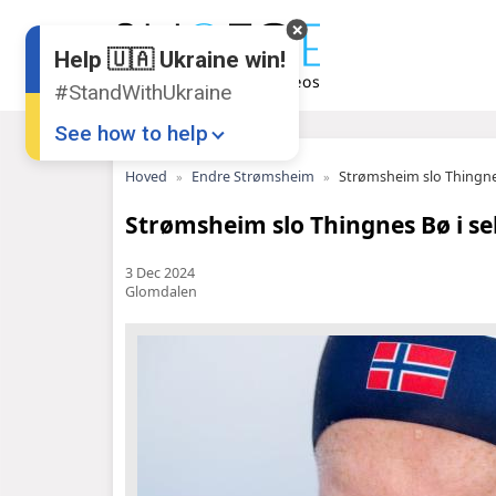
Help 🇺🇦 Ukraine win!
#StandWithUkraine
See how to help
Hoved
Endre Strømsheim
Strømsheim slo Thingnes
Strømsheim slo Thingnes Bø i se
3 Dec 2024
Glomdalen
Donate
💸
Support Ukraine
❤
Share this widget
📌