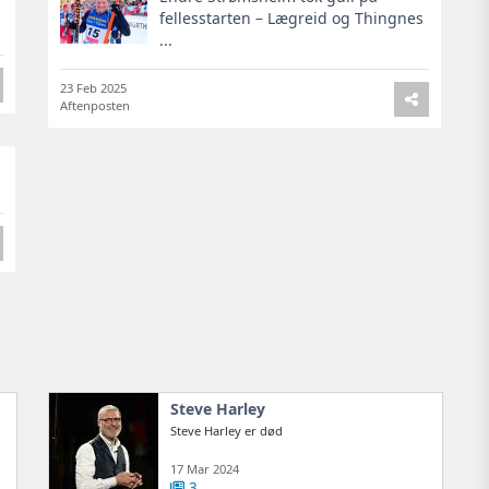
fellesstarten – Lægreid og Thingnes
...
23 Feb 2025
Aftenposten
Steve Harley
Steve Harley er død
17 Mar 2024
3