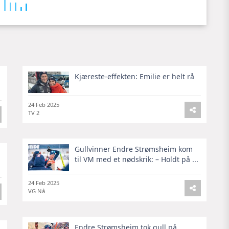
Kjæreste-effekten: Emilie er helt rå
24 Feb 2025
TV 2
Gullvinner Endre Strømsheim kom
til VM med et nødskrik: – Holdt på ...
24 Feb 2025
VG Nå
Endre Strømsheim tok gull på