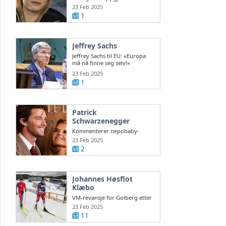
nordmenn før Ski-VM
23 Feb 2025
1
Jeffrey Sachs
Jeffrey Sachs til EU: «Europa
må nå finne seg selv!»
steigan.no
23 Feb 2025
1
Patrick
Schwarzenegger
Kommenterer nepobaby-
stempelet
23 Feb 2025
2
Johannes Høsflot
Klæbo
VM-revansje for Golberg etter
2013-kollaps – Klæbo gikk
23 Feb 2025
Norge inn ...
11