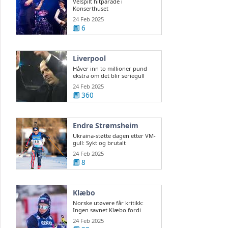
Velspilt hitparade i
Konserthuset
24 Feb 2025
6
Liverpool
Håver inn to millioner pund
ekstra om det blir seriegull
24 Feb 2025
360
Endre Strømsheim
Ukraina-støtte dagen etter VM-
gull: Sykt og brutalt
24 Feb 2025
8
Klæbo
Norske utøvere får kritikk:
Ingen savnet Klæbo fordi
Northug var der
24 Feb 2025