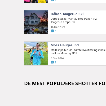
Håkon Taagerud Ski
Dobbeltdrap: Marit (74) og Håkon (42)
Taagerud drept i Ski
16 Dec 2024
5
Moss Haugesund
Målløst på Melløs i første kvalifiseringsfinale
mellom Moss og FKH
5 Dec 2024
1
DE MEST POPULÆRE SHOTTER F