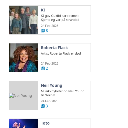
KI
KI gav Gukild karbosmell: –
Kjente eg var på stranda i
Normandie
24 Feb 2025
8
Roberta Flack
Artist Roberta Flack er død
24 Feb 2025
2
Neil Young
Musikknyheter.no Neil Young
til Norge!
24 Feb 2025
3
Toto