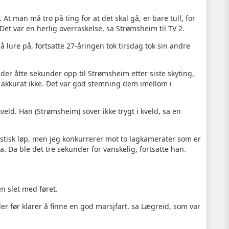
. At man må tro på ting for at det skal gå, er bare tull, for
 Det var en herlig overraskelse, sa Strømsheim til TV 2.
å lure på, fortsatte 27-åringen tok tirsdag tok sin andre
r åtte sekunder opp til Strømsheim etter siste skyting,
et akkurat ikke. Det var god stemning dem imellom i
eld. Han (Strømsheim) sover ikke trygt i kveld, sa en
ntastisk løp, men jeg konkurrerer mot to lagkamerater som er
. Da ble det tre sekunder for vanskelig, fortsatte han.
en slet med føret.
nder før klarer å finne en god marsjfart, sa Lægreid, som var