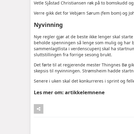
Vetle Sjåstad Christiansen røk på to bomskudd og e
Verre gikk det for Vebjørn Sørum (fem bom) og Jo
Nyvinning
Nye regler gjør at de beste ikke lenger skal starte
beholde spenningen så lenge som mulig og har bes
sammenlagtlista i verdenscupen) skal ha startn
sluttstillingen fra forrige sesong brukt.
Det førte til at regjerende mester Thingnes Bø g
skepsis til nyvinningen. Strømsheim hadde star
Senere i uken skal det konkurreres i sprint og felle
Les mer om:
artikkelemnene