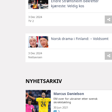
Endre Strømsheim bekrefter
kjæreste: Veldig kos
3 Dec 2024
TV 2
Norsk drama i Finland: – Voldsomt
3 Dec 2024
Nettavisen
NYHETSARKIV
Marcus Danielson
EM over for ukrainer etter svensk
skrekktakling
30 Jun 2021
2