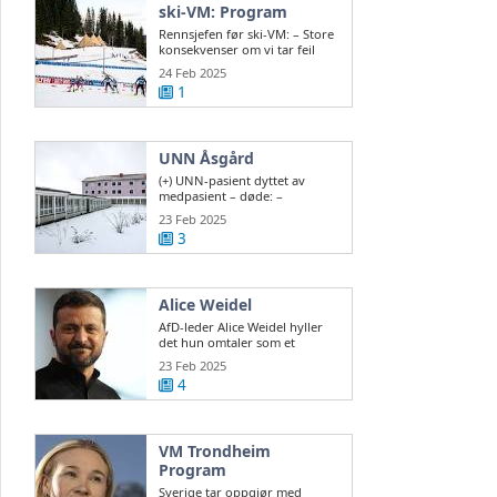
ski-VM: Program
Rennsjefen før ski-VM: – Store
konsekvenser om vi tar feil
valg
24 Feb 2025
1
UNN Åsgård
(+) UNN-pasient dyttet av
medpasient – døde: –
Vanskelig å sikre ...
23 Feb 2025
3
Alice Weidel
AfD-leder Alice Weidel hyller
det hun omtaler som et
historisk valg ...
23 Feb 2025
4
VM Trondheim
Program
Sverige tar oppgjør med