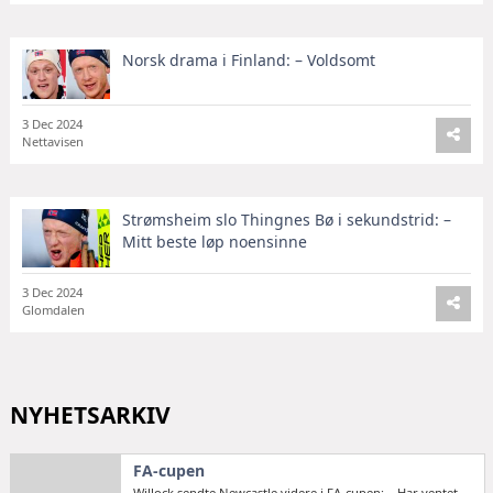
Norsk drama i Finland: – Voldsomt
3 Dec 2024
Nettavisen
Strømsheim slo Thingnes Bø i sekundstrid: –
Mitt beste løp noensinne
3 Dec 2024
Glomdalen
NYHETSARKIV
FA-cupen
Willock sendte Newcastle videre i FA-cupen: – Har ventet