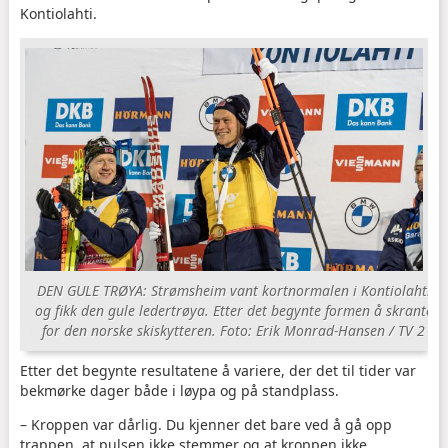
Kontiolahti.
DEN GULE TRØYA: Strømsheim vant kortnormalen i Kontiolahti
og fikk den gule ledertrøya. Etter det begynte formen å skrante
for den norske skiskytteren. Foto: Erik Monrad-Hansen / TV 2
Etter det begynte resultatene å variere, der det til tider var
bekmørke dager både i løypa og på standplass.
– Kroppen var dårlig. Du kjenner det bare ved å gå opp
trappen, at pulsen ikke stemmer og at kroppen ikke