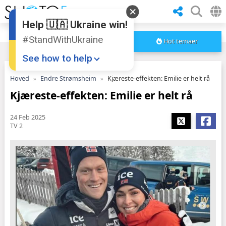
Help 🇺🇦 Ukraine win!
#StandWithUkraine
Hot temaer
See how to help
Hoved
Endre Strømsheim
Kjæreste-effekten: Emilie er helt rå
Kjæreste-effekten: Emilie er helt rå
24 Feb 2025
TV 2
Donate
💸
Support Ukraine
❤
Share this widget
📌