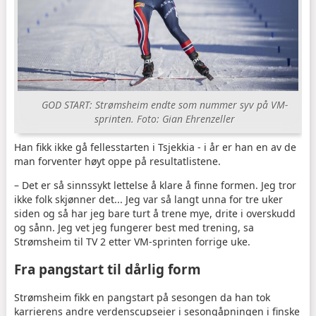
GOD START: Strømsheim endte som nummer syv på VM-
sprinten. Foto: Gian Ehrenzeller
Han fikk ikke gå fellesstarten i Tsjekkia - i år er han en av de
man forventer høyt oppe på resultatlistene.
– Det er så sinnssykt lettelse å klare å finne formen. Jeg tror
ikke folk skjønner det... Jeg var så langt unna for tre uker
siden og så har jeg bare turt å trene mye, drite i overskudd
og sånn. Jeg vet jeg fungerer best med trening, sa
Strømsheim til TV 2 etter VM-sprinten forrige uke.
Fra pangstart til dårlig form
Strømsheim fikk en pangstart på sesongen da han tok
karrierens andre verdenscupseier i sesongåpningen i finske