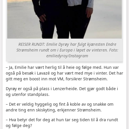
REISER RUNDT: Emilie Dyrøy har fulgt kjæresten Endre
Strømsheim rundt om i Europa i løpet av vinteren. Foto:
emiliedyroy/Instagram
– Ja, Emilie har vært herlig til å heie og følge med. Hun var
også på besøk i Lavazé og har vært med mye i vinter. Det har
gitt meg en boost inn mot VM, forsikrer Strømsheim.
Dyrøy er også på plass i Lenzerheide. Det gjør godt både i
og utenfor standplass.
– Det er veldig hyggelig og fint å koble av og snakke om
andre ting enn skiskyting, erkjenner Strømsheim.
– Hva betyr det for deg at hun tar seg tiden til å dra rundt
og følge deg?