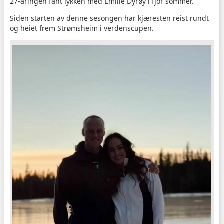
27-åringen fant lykken med Emilie Dyrøy i fjor sommer.
Siden starten av denne sesongen har kjæresten reist rundt
og heiet frem Strømsheim i verdenscupen.