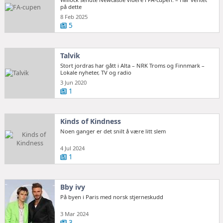
på dette
8 Feb 2025
5
Talvik
Stort jordras har gått i Alta – NRK Troms og Finnmark –
Lokale nyheter, TV og radio
3 Jun 2020
1
Kinds of Kindness
Noen ganger er det snilt å være litt slem
4 Jul 2024
1
Bby ivy
På byen i Paris med norsk stjerneskudd
3 Mar 2024
3