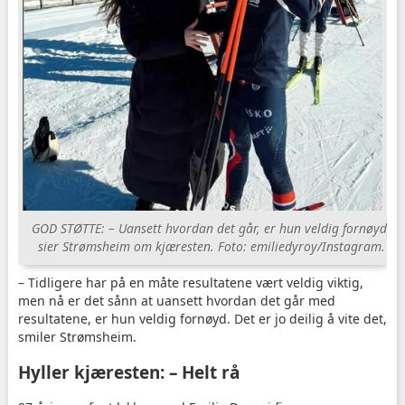
GOD STØTTE: – Uansett hvordan det går, er hun veldig fornøyd,
sier Strømsheim om kjæresten. Foto: emiliedyroy/Instagram.
– Tidligere har på en måte resultatene vært veldig viktig,
men nå er det sånn at uansett hvordan det går med
resultatene, er hun veldig fornøyd. Det er jo deilig å vite det,
smiler Strømsheim.
Hyller kjæresten: – Helt rå